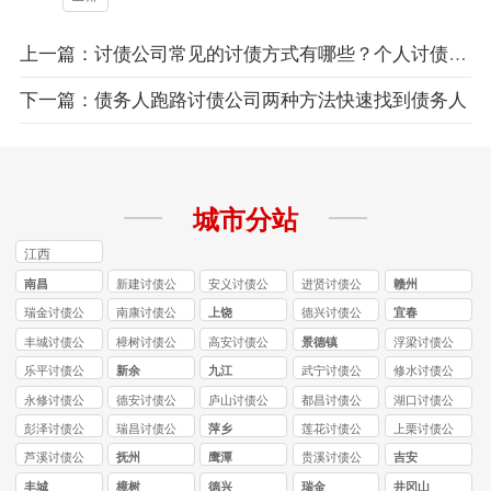
上一篇：讨债公司常见的讨债方式有哪些？个人讨债方式
下一篇：债务人跑路讨债公司两种方法快速找到债务人
城市分站
江西
南昌
新建讨债公
安义讨债公
进贤讨债公
赣州
司
司
司
瑞金讨债公
南康讨债公
上饶
德兴讨债公
宜春
司
司
司
丰城讨债公
樟树讨债公
高安讨债公
景德镇
浮梁讨债公
司
司
司
司
乐平讨债公
新余
九江
武宁讨债公
修水讨债公
司
司
司
永修讨债公
德安讨债公
庐山讨债公
都昌讨债公
湖口讨债公
司
司
司
司
司
彭泽讨债公
瑞昌讨债公
萍乡
莲花讨债公
上栗讨债公
司
司
司
司
芦溪讨债公
抚州
鹰潭
贵溪讨债公
吉安
司
司
丰城
樟树
德兴
瑞金
井冈山