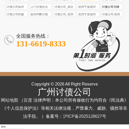
讨债公司如何
上门讨债合法
讨债公司_南京
杭州宁波温州
讨债公司与律
应对债务人的
吗？讨债公司
苏州无锡常州
绍兴台州讨债
师事务所相
讨债公司的服
如何判断讨债
讨债公司_杭州
杭州宁波温州
讨债公司-杭州
恶意拖欠？
上门的法律边
南通专业讨债|
公司_合法专业
比，在债务催
务费支付方式
公司的催收手
宁波温州绍兴
讨债公司-绍兴
宁波温州绍兴
界
正规合法|快速
债务追讨_本地
收上有什么不
有哪些？支持
段是否符合法
台州债务催收_
台州专业债务
台州专业债务
回款|疑难债款
急速讨债
同优势？
分期支付吗？
律规定？
专项欠款追回
催收-合法高效
催收-高效回款
全国服务热线：
清收
专家
回款专家
有保障
131-6619-8333
Copyright © 2026 All Right Reserve
广州讨债公司
网站地图
（
百度
法律声明：本公司所有催收行为均符合《民法典》
《个人信息保护法》等相关法律法规，严禁暴力、威胁、骚扰等非
法手段。
）备案号：
沪ICP备2025128627号
link: