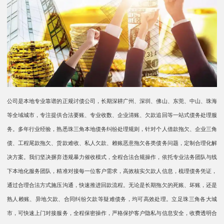
公司是本地专业靠谱的正规讨债公司，长期深耕广州、深圳、佛山、东莞、中山、珠海
等全域城市，专注提供合法要账、专业收数、企业清账、欠款追回等一站式债务处理服
务。多年行业经验，熟悉珠三角本地债务纠纷处理规则，针对个人借款拖欠、企业三角
债、工程尾款拖欠、货款难收、私人欠款、赖账恶意拖欠各类债务问题，定制合理化解
决方案。我们坚决摒弃违规暴力催收模式，全程合法合规操作，依托专业法务团队与线
下本地化服务团队，精准对接每一位客户需求，高效核实欠款人信息，梳理债务凭证，
通过合理合法方式施压沟通，快速推进回款流程。无论是长期拖欠的死账、坏账，还是
熟人赖账、异地欠款、合同纠纷欠款等疑难债务，均可高效处理。立足珠三角各大城
市，可快速上门对接服务，全程保密操作，严格保护客户隐私与信息安全，收费透明合