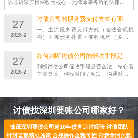
以非诉讼实操催收为核心，无律师事务所的法律流程
审批、文书起草等繁琐环节，接到委托后可快速制定
针对性催收方案（如电话沟通、上门协商、场景化施
讨债公司的服务费支付方式有哪些？支持分期支付吗？
27
压…
一、主流服务费支付方式（合法合规机
2026-2
构）正规债务处置 / 催收机构（多为律
所、合规咨询公司）的付费模式主要有 4
种：成功后付费（风险代理）无前期费
如何判断讨债公司的催收手段是否符合法律规定？
27
用，回款后按比例抽成（通常 10%–
30%，法律上限…
判断讨债公司催收手段是否合法，核心看
2026-2
主体资质、催收时间 / 频次、沟通对象、
催收方式、债务本身、收费与信息安全六
大维度，只要触碰任何一条 “红线”，即为
违法。一、先看主体：讨债公司本身是否
合…
讨债找深圳要账公司哪家好？
锋茂深圳要债公司超10年债务追讨经验 讨债团队
针对老赖精准施策 合规操作全程可控 帮您拿回欠款