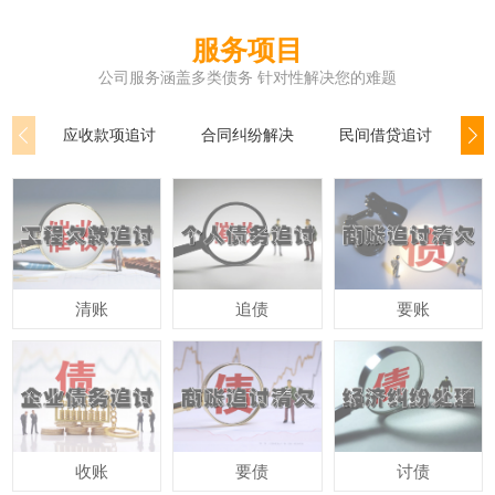
服务项目
公司服务涵盖多类债务 针对性解决您的难题
应收款项追讨
合同纠纷解决
民间借贷追讨
个
清账
追债
要账
收账
要债
讨债