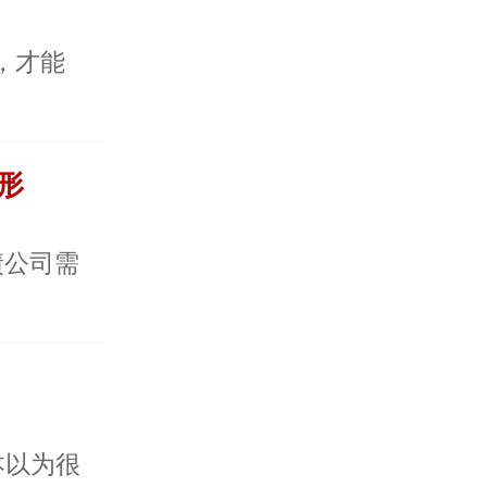
合，才能
​
债公司需
本以为很