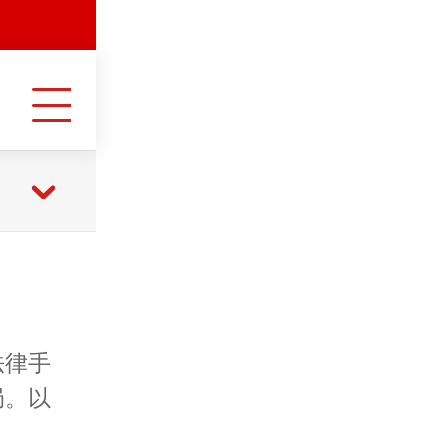
法律手
局。以