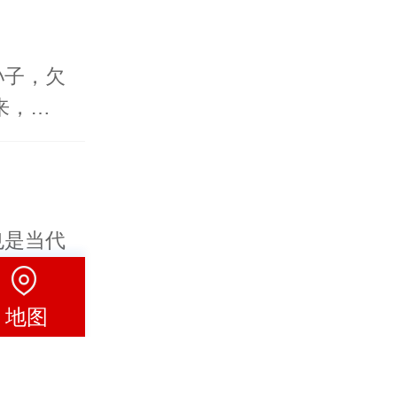
孙子，欠
来，…
也是当代
联系相…
地图