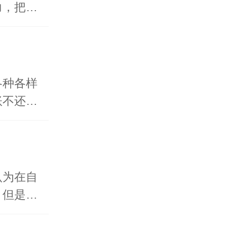
力，把…
各种各样
账不还…
认为在自
。但是…