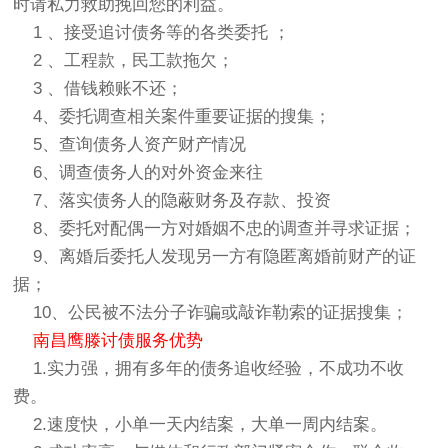
时请私力救助挽回您的利益。
1 、接受追讨债务等的各类委托 ；
2 、工程款，民工款拖欠；
3 、借钱赖账不还；
4、委托调查相关案件重要证据的搜集；
5、查询债务人资产财产情况
6、调查债务人的对外资金来往
7、落实债务人的隐蔽财务及存款、投资
8、委托对配偶一方对婚姻不忠的调查并寻求证据；
9、离婚后委托人发现另一方有隐匿离婚前财产的证
据；
10、公民被不法分子诈骗或敲诈勒索的证据搜集；
南昌鹰滕讨债服务优势
1.实力强，拥有多年的债务追收经验，不成功不收
费。
2.速度快，小单一天内结案，大单一周内结案。