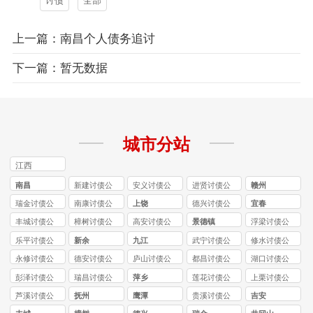
讨债
全部
上一篇：南昌个人债务追讨
下一篇：暂无数据
城市分站
江西
南昌
新建讨债公
安义讨债公
进贤讨债公
赣州
司
司
司
瑞金讨债公
南康讨债公
上饶
德兴讨债公
宜春
司
司
司
丰城讨债公
樟树讨债公
高安讨债公
景德镇
浮梁讨债公
司
司
司
司
乐平讨债公
新余
九江
武宁讨债公
修水讨债公
司
司
司
永修讨债公
德安讨债公
庐山讨债公
都昌讨债公
湖口讨债公
司
司
司
司
司
彭泽讨债公
瑞昌讨债公
萍乡
莲花讨债公
上栗讨债公
司
司
司
司
芦溪讨债公
抚州
鹰潭
贵溪讨债公
吉安
司
司