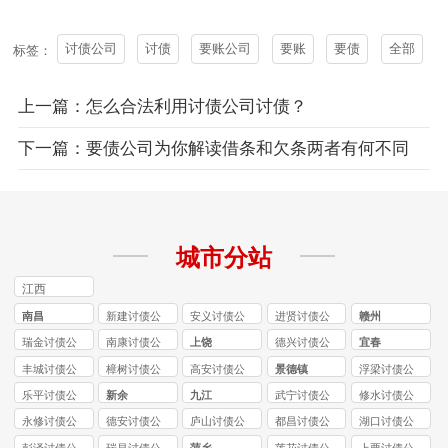
讨债公司
讨债
要账公司
要账
要债
全部
标签：
上一篇：怎么合法利用讨债公司讨债？
下一篇：要债公司为你解读借条和欠条两者有何不同
城市分站
江西
南昌
新建讨债公
安义讨债公
进贤讨债公
赣州
司
司
司
瑞金讨债公
南康讨债公
上饶
德兴讨债公
宜春
司
司
司
丰城讨债公
樟树讨债公
高安讨债公
景德镇
浮梁讨债公
司
司
司
司
乐平讨债公
新余
九江
武宁讨债公
修水讨债公
司
司
司
永修讨债公
德安讨债公
庐山讨债公
都昌讨债公
湖口讨债公
司
司
司
司
司
彭泽讨债公
瑞昌讨债公
萍乡
莲花讨债公
上栗讨债公