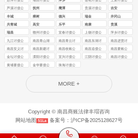
司
司
司
司
芦溪讨债公
抚州
鹰潭
贵溪讨债公
吉安
司
司
丰城
樟树
德兴
瑞金
井冈山
共青城
高安
乐平
南康
贵溪
瑞昌
赣州讨债公
宜春讨债公
上饶讨债公
萍乡讨债公
司
司
司
司
九江讨债公
南昌青山湖
南昌青云讨
南昌东湖讨
南昌进贤讨
司
讨债
债公司
债公司
债公司
南昌安义讨
南昌新建讨
南昌收账公
南昌追债公
南昌要账公
债公司
债公司
司
司
司
金坛讨债公
溧阳讨债公
宜兴讨债公
江阴讨债公
南昌讨债公
司
司
司
司
司
黄埔要债公
金华要债公
珠海讨债公
司
司
司
MORE +
Copyright © 南昌商账法律丰瑁咨询
网站地图
备案号：
沪ICP备2025128627号
51La