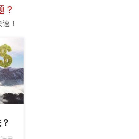
题？
快速！
法？