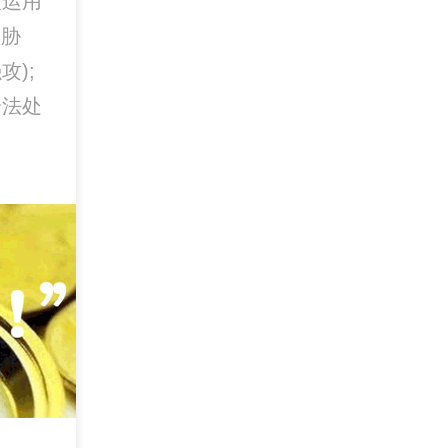
理运用
短胁
);
合法处