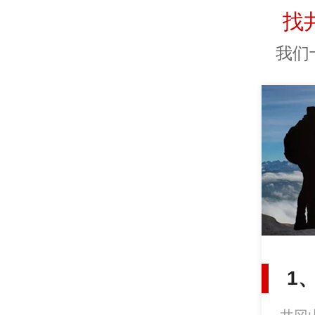
找
我们
1