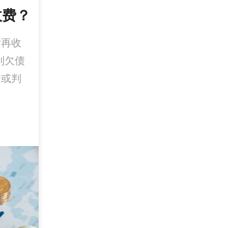
收费？
后再收
到欠债
据或判