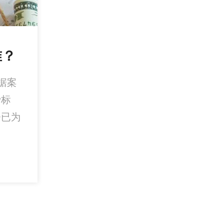
准？
据案
费标
今已为
。