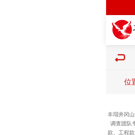
位
丰瑁井冈山
调查团队
款、工程款