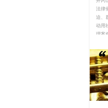
井冈
法律
迫、
动用
理案