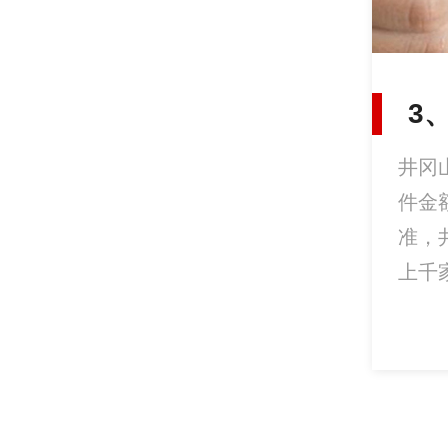
3
井冈
件金
准，
上千